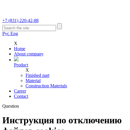
+7 (831)
220-42-88
Рус
Eng
Х
Home
Аbout company
Product
Х
Finished part
Material
Construction Materials
Career
Contact
Question
Инструкция по отключению