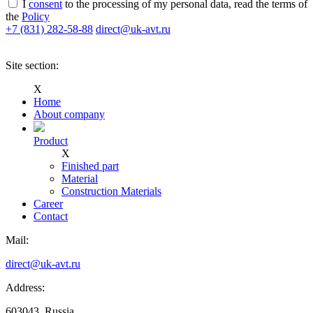
I
consent
to the processing of my personal data, read the terms of
the
Policy
+7 (831)
282-58-88
direct@uk-avt.ru
Site section:
Х
Home
Аbout company
Product
Х
Finished part
Material
Construction Materials
Career
Contact
Mail:
direct@uk-avt.ru
Address:
603043, Russia,